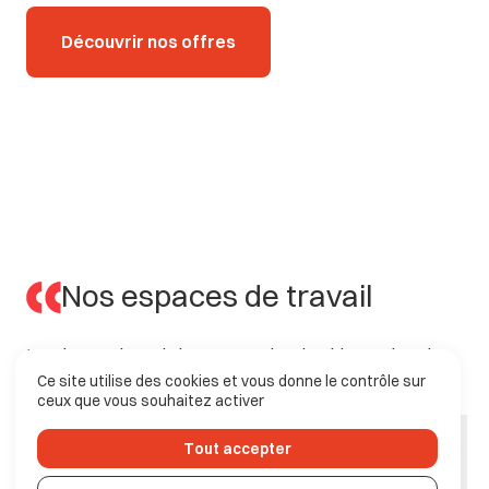
Découvrir nos offres
Nos espaces de travail
La
mise
en
place
de
la
construction
durable
requiert
de
surmonter
divers
obstacles,
tels
que
la
collaboration
Ce site utilise des cookies et vous donne le contrôle sur
ceux que vous souhaitez activer
entre
les
parties
prenantes,
la
formation
aux
meilleures
Tout accepter