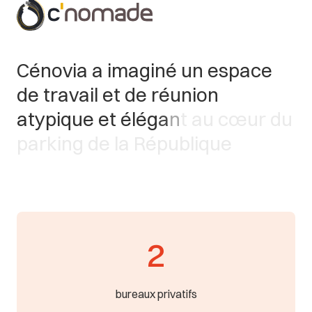
C
é
n
o
v
i
a
a
i
m
a
g
i
n
é
u
n
e
s
p
a
c
e
d
e
t
r
a
v
a
i
l
e
t
d
e
r
é
u
n
i
o
n
a
t
y
p
i
q
u
e
e
t
é
l
é
g
a
n
t
a
u
c
œ
u
r
d
u
p
a
r
k
i
n
g
d
e
l
a
R
é
p
u
b
l
i
q
u
e
2
bureaux privatifs