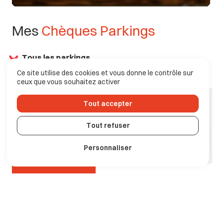
Mes
Chèques
Parkings
Tous les parkings
Ce site utilise des cookies et vous donne le contrôle sur
Commerçants, artisans, entreprises (…),
offrez du
ceux que vous souhaitez activer
temps de stationnement à vos clients.
Nos chèques
sont personnalisables et utilisables dans tous les parkings
Tout accepter
du centre-ville.
Tout refuser
1 €
pour les soirées en ville
1,60 €
pour 1h au parking de la République.
Personnaliser
En savoir plus