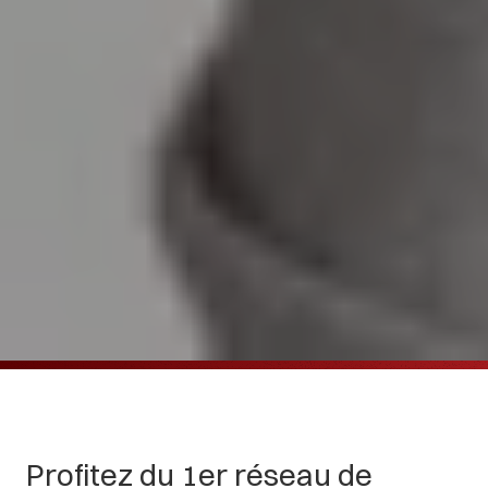
P
r
o
f
i
t
e
z
d
u
1
e
r
r
é
s
e
a
u
d
e