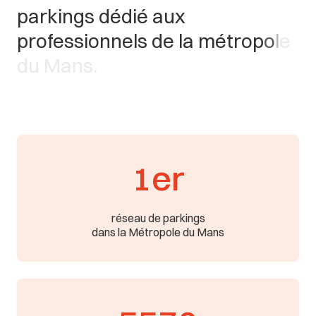
p
a
r
k
i
n
g
s
d
é
d
i
é
a
u
x
p
r
o
f
e
s
s
i
o
n
n
e
l
s
d
e
l
a
m
é
t
r
o
p
o
l
e
d
u
M
a
n
s
.
1er
réseau de parkings
dans la Métropole du Mans