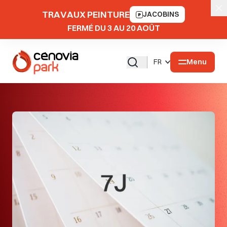
TRAVAUX PEINTURE
JACOBINS
FERMÉ DU 3 AU 20 AOÛT
Menu