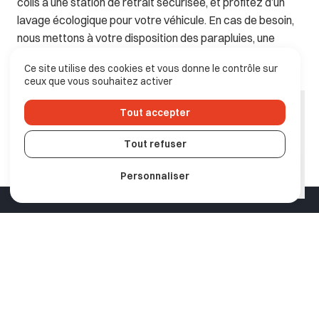
colis à une station de retrait sécurisée, et profitez d’un
lavage écologique pour votre véhicule. En cas de besoin,
nous mettons à votre disposition des parapluies, une
poussette et un fauteuil roulant pour simplifier vos
Ce site utilise des cookies et vous donne le contrôle sur
déplacements. Service +, c’est l’alliance parfaite entre
ceux que vous souhaitez activer
stationnement pratique et services astucieux pour vous
accompagner dans tous vos trajets.
Tout accepter
Tout refuser
Personnaliser